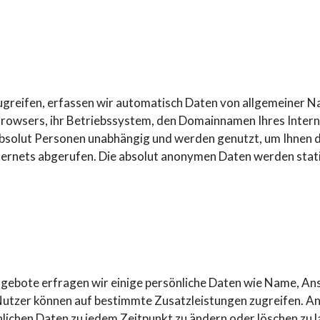
greifen, erfassen wir automatisch Daten von allgemeiner Nat
 Browsers, ihr Betriebssystem, den Domainnamen Ihres Intern
absolut Personen unabhängig und werden genutzt, um Ihnen d
ternets abgerufen. Die absolut anonymen Daten werden stat
ngebote erfragen wir einige persönliche Daten wie Name, A
utzer können auf bestimmte Zusatzleistungen zugreifen. A
lichen Daten zu jedem Zeitpunkt zu ändern oder löschen zu la