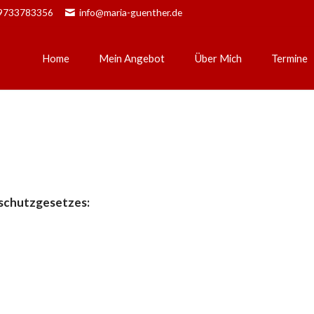
)9733783356
info@maria-guenther.de
Home
Mein Angebot
Über Mich
Termine
Bowen
Physiotherapie
Pränataltherapie
Integrale Beratung
nschutzgesetzes: