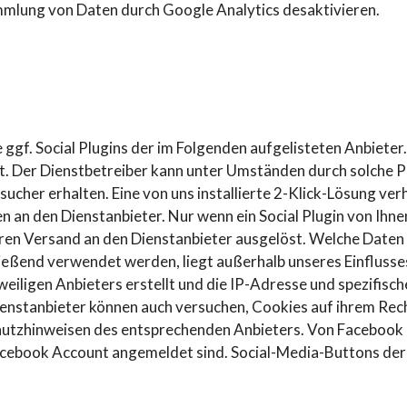
mmlung von Daten durch Google Analytics desaktivieren.
gf. Social Plugins der im Folgenden aufgelisteten Anbieter.
. Der Dienstbetreiber kann unter Umständen durch solche P
her erhalten. Eine von uns installierte 2-Klick-Lösung verhi
an den Dienstanbieter. Nur wenn ein Social Plugin von Ihnen p
n Versand an den Dienstanbieter ausgelöst. Welche Daten ei
ließend verwendet werden, liegt außerhalb unseres Einflusses
weiligen Anbieters erstellt und die IP-Adresse und spezifis
ienstanbieter können auch versuchen, Cookies auf ihrem Rec
hutzhinweisen des entsprechenden Anbieters. Von Facebook kö
 Facebook Account angemeldet sind. Social-Media-Buttons de